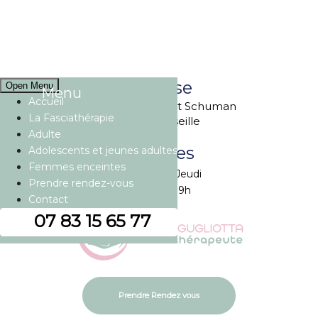
Adresse
Open Menu
Menu
Accueil
29 Avenue Robert Schuman
La Fasciathérapie
13002 Marseille
Adulte
Horaires
Adolescents et jeunes adultes
Femmes enceintes
Du lundi au Jeudi
Prendre rendez-vous
De 14h à 19h
Contact
07 83 15 65 77
Prendre Rendez vous